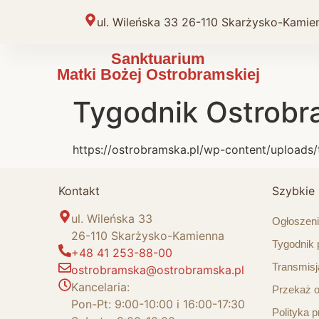
do
treści
ul. Wileńska 33 26-110 Skarżysko-Kamie
Sanktuarium
Matki Bożej Ostrobramskiej
Tygodnik Ostrobra
https://ostrobramska.pl/wp-content/uploads
Kontakt
Szybkie l
ul. Wileńska 33
Ogłoszeni
26-110 Skarżysko-Kamienna
Tygodnik 
+48 41 253-88-00
Transmisj
ostrobramska@ostrobramska.pl
Kancelaria:
Przekaż o
Pon-Pt: 9:00-10:00 i 16:00-17:30
Polityka 