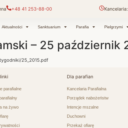
nna
+48 41 253-88-00
Kancelaria:
Aktualności
Sanktuarium
Parafia
Pielgrzymi
mski – 25 październik 
/tygodniki/25_2015.pdf
inki
Dla parafian
e parafialne
Kancelaria Parafialna
parafialny
Porządek nabożeństw
a na żywo
Intencje mszalne
fiarę
Duchowni
prywatności
Przekaż ofiarę